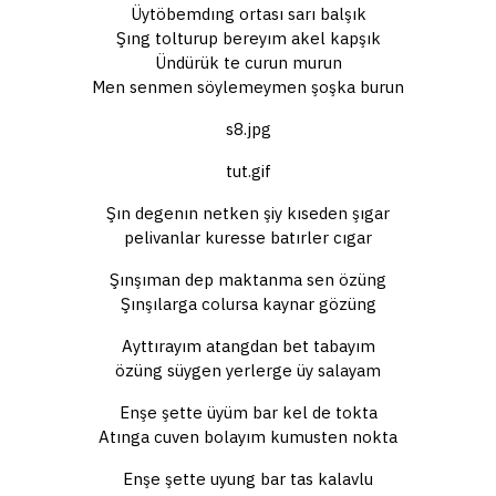
Üytöbemdıng ortası sarı balşık
Şıng tolturup bereyım akel kapşık
Ündürük te curun murun
Men senmen söylemeymen şoşka burun
s8.jpg
tut.gif
Şın degenın netken şiy kıseden şıgar
pelivanlar kuresse batırler cıgar
Şınşıman dep maktanma sen özüng
Şınşılarga colursa kaynar gözüng
Ayttırayım atangdan bet tabayım
özüng süygen yerlerge üy salayam
Enşe şette üyüm bar kel de tokta
Atınga cuven bolayım kumusten nokta
Enşe şette uyung bar tas kalavlu