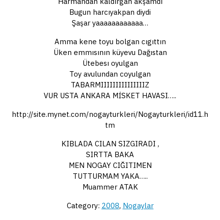
Harmandan kaldırgan akşamdı
Bugun harcıyakpan diydi
Şaşar yaaaaaaaaaaaa…
Amma kene toyu bolgan cıgıttın
Üken emmısının küyevu Dağıstan
Ütebesı oyulgan
Toy avulundan coyulgan
TABARMIIIIIIIIIIIIIIIZ
VUR USTA ANKARA MİSKET HAVASI…..
http://site.mynet.com/nogayturkleri/Nogayturkleri/id11.h
tm
KIBLADA CILAN SIZGIRADI ,
SIRTTA BAKA
MEN NOGAY CIĞITIMEN
TUTTURMAM YAKA…..
Muammer ATAK
Category:
2008
,
Nogaylar