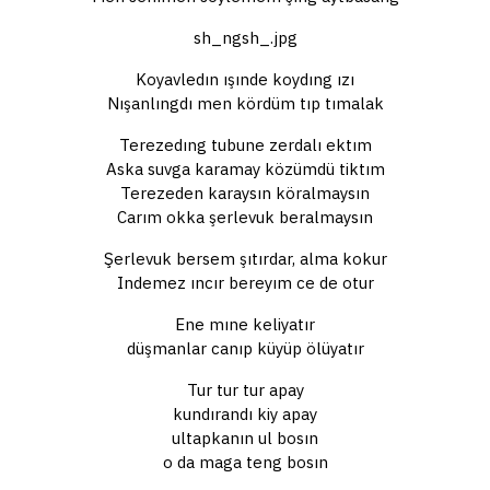
sh_ngsh_.jpg
Koyavledın ışınde koydıng ızı
Nışanlıngdı men kördüm tıp tımalak
Terezedıng tubune zerdalı ektım
Aska suvga karamay közümdü tiktım
Terezeden karaysın köralmaysın
Carım okka şerlevuk beralmaysın
Şerlevuk bersem şıtırdar, alma kokur
Indemez ıncır bereyım ce de otur
Ene mıne keliyatır
düşmanlar canıp küyüp ölüyatır
Tur tur tur apay
kundırandı kiy apay
ultapkanın ul bosın
o da maga teng bosın