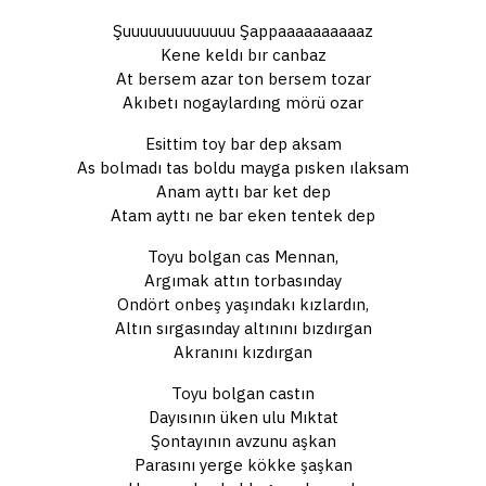
Şuuuuuuuuuuuuu Şappaaaaaaaaaaz
Kene keldı bır canbaz
At bersem azar ton bersem tozar
Akıbetı nogaylardıng mörü ozar
Esittim toy bar dep aksam
As bolmadı tas boldu mayga pısken ılaksam
Anam ayttı bar ket dep
Atam ayttı ne bar eken tentek dep
Toyu bolgan cas Mennan,
Argımak attın torbasınday
Ondört onbeş yaşındakı kızlardın,
Altın sırgasınday altınını bızdırgan
Akranını kızdırgan
Toyu bolgan castın
Dayısının üken ulu Mıktat
Şontayının avzunu aşkan
Parasını yerge kökke şaşkan