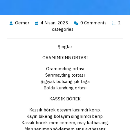
Oemer
4 Nisan, 2025
0 Comments
2
categories
Şınglar
ORAMIMDING ORTASI
Oramımdıng ortası
Sarımaydıng tortası
Şıgıyak bolsang şık taga
Boldu kundung ortası
KASSIK BÖREK
Kassık börek eteyım kasımdı kerıp.
Kayın bikeng bolayım sıngnımdı berıp.
Kassık börek men cemem, may katbasang.
Men senımen söylemem şıng aytbasang