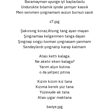
Baramayman uyunge iyt baylavlavlu
Undurukte bılamık işinde şemşer kassık
Men senımen şıngnamam avzun burnun sasık
s7.jpg
Şakırsıng koraz,Atsıng tang ayan mayan
Şıngnamaa kelgenmen tanga dayan
Şıngnap sıngşı tuvman şıngnasam yanmam
Sendeylerdı şıngnatıp karap kalmam
Atası kettı kalaga.
Ne akelır eken balaga?
Yarım alşın kutına
o da yetpez pıtına
Kızım kızım kız tana
Kızıma kerek yüz tana
Yüzevude ak tana
Atası şıgar maktana
bariye.jpg