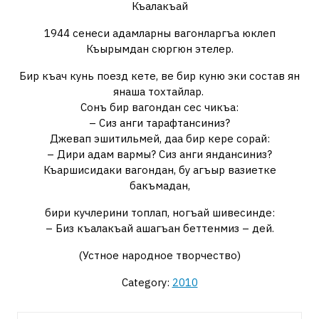
Къалакъай
1944 сенеси адамларны вагонларгъа юклеп
Къырымдан сюргюн этелер.
Бир къач кунь поезд кете, ве бир куню эки состав ян
янаша тохтайлар.
Сонъ бир вагондан сес чикъа:
– Сиз анги тарафтансиниз?
Джевап эшитильмей, даа бир кере сорай:
– Дири адам вармы? Сиз анги яндансиниз?
Къаршисидаки вагондан, бу агъыр вазиетке
бакъмадан,
бири кучлерини топлап, ногъай шивесинде:
– Биз къалакъай ашагъан беттенмиз – дей.
(Устное народное творчество)
Category:
2010