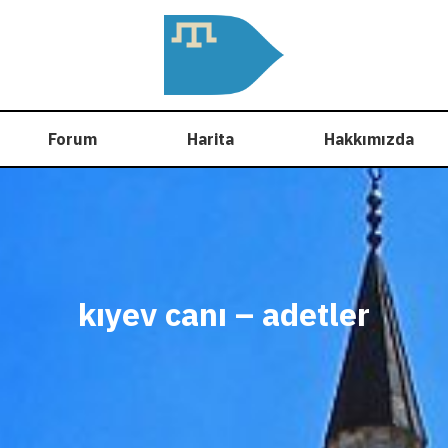
Forum
Harita
Hakkımızda
kıyev canı – adetler