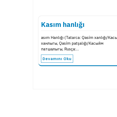
Kasım hanlığı
asım Hanlığı (Tatarca: Qasím xanlığı/Ка
ханлыгы, Qasím patşalığı/Касыйм
патшалыгы, Rusça:…
Devamını Oku