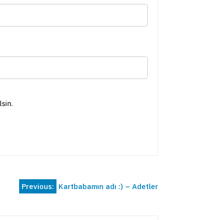
sin.
Previous:
Kartbabamın adı :) – Adetler