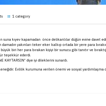
ts
1 category
 suna kıyev kapamadan önce delikanlılar düğün evine davet edilir
n damadın yakınları teker eker kalkıp ortada bir yere para bırakı
yük biri her para bırakan kişiyi bir sunucu gibi tanıtır ve bırak
ür teşekkür ederdi.
 KAYTARSIN” diye iyi dileklerini sunardı.
neğidir. Evlilik kurumuna verilen önemi ve sosyal yardımlaşma d