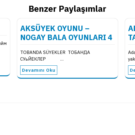
Benzer Paylaşımlar
AKSÜYEK OYUNU –
A
NOGAY BALA OYUNLARI 4
T
сыйм
TOBANDA SÜYEKLER ТОБAНДA
Ada
СУьЙЕКЛЕР …
yak
Devamını Oku
D