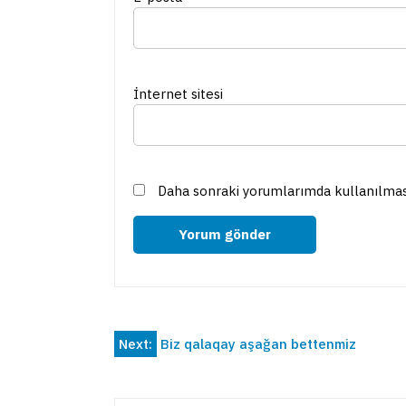
İnternet sitesi
Daha sonraki yorumlarımda kullanılması 
Yazı
Next:
Biz qаlаqаy аşаğаn bеttеnmiz
gezinmesi