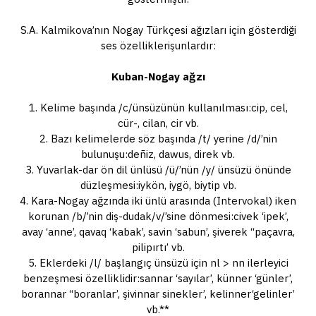
S.A. Kalmikova’nın Nogay Türkçesi ağızları için gösterdiği
ses özelliklerişunlardır:
Kuban-Nogay ağzı
1. Kelime başında /c/ünsüzünün kullanılması:cip, cel,
cür-, cilan, cir vb.
2. Bazı kelimelerde söz başında /t/ yerine /d/’nin
bulunuşu:deñiz, dawus, direk vb.
3. Yuvarlak-dar ön dil ünlüsü /ü/’nün /y/ ünsüzü önünde
düzleşmesi:iykön, iygö, biytip vb.
4. Kara-Nogay ağzında iki ünlü arasında (Intervokal) iken
korunan /b/’nin diş-dudak/v/’sine dönmesi:civek ‘ipek’,
avay ‘anne’, qavaq ‘kabak’, savin ‘sabun’, şiverek “paçavra,
pilipırtı’ vb.
5. Eklerdeki /l/ başlangıç ünsüzü için nl > nn ilerleyici
benzeşmesi özelliklidir:sannar ‘sayılar’, künner ‘günler’,
borannar “boranlar’, şivinnar sinekler’, kelinner‘gelinler’
vb.**