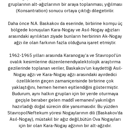
gruplarının alt-ağızlarının bir araya toplanması, yığılması
(Konsantration) sonucu ortaya çıktığı dilegetirilir.
Daha önce N.A. Baskakov da eserinde, birbirine komşu üç
bölgede konuşulan Kara-Nogay ve Asıl-Nogay ağızları
arasındaki ayrılıktan ziyade bunların herbirinin Ak-Nogay
ağzı ile olan farkının fazla olduğuna işaret etmiştir.
1962-1965 yılları arasında Karanogay’a ve Stavropol’ün
ovalık kesimlerine düzenlenendiyalektolojik araştırma
gezilerinde toplanan veriler, Baskakov’un kaydettiği Asıl-
Nogay ağzı ve Kara-Nogay ağzı arasındaki ayırdedici
özelliklerin geçen zamaniçerisinde birbirine çok
yaklaştığını, hemen hemen eşitlendiğini göstermiştir.
Budurum, aynı halkın grupları için bir yerde oturmaya
geçişle beraber gelen maddî vemanevî yakınlığın
hazırladığı doğal sürecin dile yansımasıdır. Bu yüzden
StavropolNeftekum yöresi Nogaylarının dili (Baskakov’da
Asıl-Nogay), müstakil bir ağız değil,bütün Ova Nogayları
için bir olan Kara-Nogay ağzının bir alt-ağzıdır.