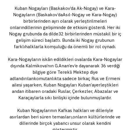
Kuban Nogayları (Baskakov’da Ak-Nogay) ve Kara-
Nogayların (Baskakov’daAsıl-Nogay ve Kara-Nogay)
birbirlerinden ayrı olarak yerleştirilmeleri
onlarındillerinin gelişiminde de etkisini gösterdi. Her iki
Nogay grubunda da dilde32 birbirlerinden müstakil bir iç
gelişim süreci başlattı. Bunda iki Nogay grubunun
farklıhalklarla komşuluğu da önemli bir rol oynadı.
Kara-Nogayların iskân edildikleri ovalarda Kara-Nogaylar
dışında Kalmikova’nın G.Anan’ev’e dayanarak 36 verdiği
bilgiye göre Terekli Mektep diye
adlandırılankomutanlıkta sadece birkaç Rus ve Ermeni
ailesi yaşarken, Kuban Nogayları Kuban’ayerleştikleri
andan itibaren oradaki Ruslar, Çerkezler, Abazalar ve
Karaçaylarla sıkı birilişki içinde bulunmuşlardır.
Kuban Nogaylarının Kafkas halkları ve dilleriyle
asırlardan beri süren temasları,onların kültürlerinde ve
dillerinde birçok yabancı unsur olarak kendini
göstermiştir.