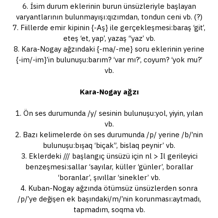
6. İsim durum eklerinin burun ünsüzleriyle başlayan
varyantlarının bulunmayışı:qızımdan, tondun ceni vb. (?)
7. Fiillerde emir kipinin {-Aş} ile gerçekleşmesi:baraş ‘git’,
eteş ‘et, yap’, yazaş “yaz’ vb.
8. Kara-Nogay ağzındaki {-ma/-me} soru eklerinin yerine
{-im/-im}’in bulunuşu:barım? ‘var mı?’, coyum? ‘yok mu?’
vb.
Kara-Nogay ağzı
1. Ön ses durumunda /y/ sesinin bulunuşu:yol, yiyin, yılan
vb.
2. Bazı kelimelerde ön ses durumunda /p/ yerine /b/’nin
bulunuşu:bışaq ‘biçak”, bislaq peynir’ vb.
3. Eklerdeki /// başlangıç ünsüzü için nl > Il gerileyici
benzeşmesi:sallar ‘sayılar, küller ‘günler’, borallar
‘boranlar’, şıvıllar ‘sinekler’ vb.
4. Kuban-Nogay ağzında ötümsüz ünsüzlerden sonra
/p/’ye değişen ek başındaki/m/’nin korunması:aytmadı,
tapmadım, soqma vb.